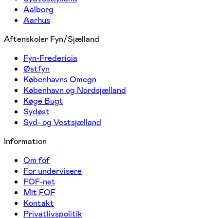
Aalborg
Aarhus
Aftenskoler Fyn/Sjælland
Fyn-Fredericia
Østfyn
Københavns Omegn
København og Nordsjælland
Køge Bugt
Sydøst
Syd- og Vestsjælland
Information
Om fof
For undervisere
FOF-net
Mit FOF
Kontakt
Privatlivspolitik