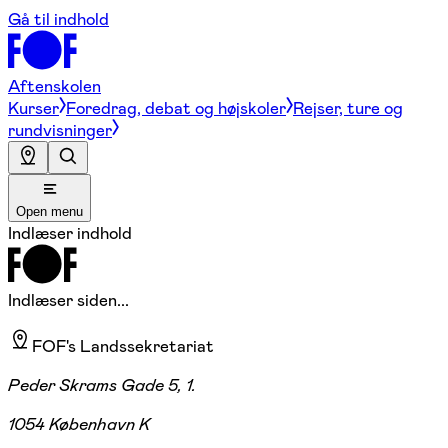
Gå til indhold
Aftenskolen
Kurser
Foredrag, debat og højskoler
Rejser, ture og
rundvisninger
Open menu
Indlæser indhold
Indlæser siden...
FOF's Landssekretariat
Peder Skrams Gade 5, 1.
1054 København K