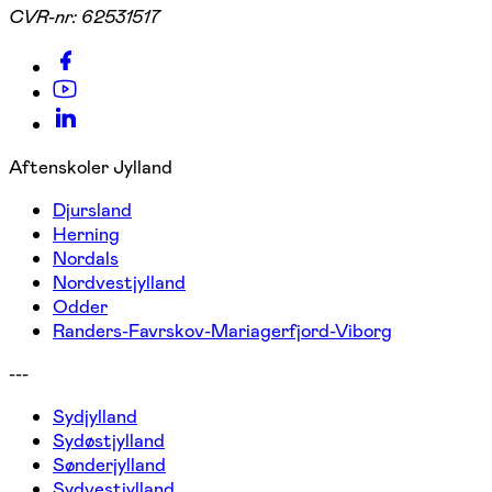
CVR-nr:
62531517
Aftenskoler Jylland
Djursland
Herning
Nordals
Nordvestjylland
Odder
Randers-Favrskov-Mariagerfjord-Viborg
---
Sydjylland
Sydøstjylland
Sønderjylland
Sydvestjylland