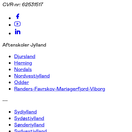
CVR-nr:
62531517
Aftenskoler Jylland
Djursland
Herning
Nordals
Nordvestjylland
Odder
Randers-Favrskov-Mariagerfjord-Viborg
---
Sydjylland
Sydøstjylland
Sønderjylland
Sydvestjylland