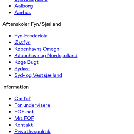
Aalborg
Aarhus
Aftenskoler Fyn/Sjælland
Fyn-Fredericia
Østfyn
Københavns Omegn
København og Nordsjælland
Køge Bugt
Sydøst
Syd- og Vestsjælland
Information
Om fof
For undervisere
FOF-net
Mit FOF
Kontakt
Privatlivspolitik