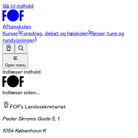
Gå til indhold
Aftenskolen
Kurser
Foredrag, debat og højskoler
Rejser, ture og
rundvisninger
Open menu
Indlæser indhold
Indlæser siden...
FOF's Landssekretariat
Peder Skrams Gade 5, 1.
1054 København K