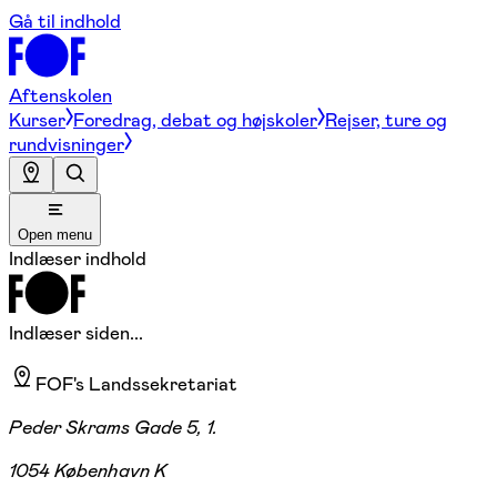
Gå til indhold
Aftenskolen
Kurser
Foredrag, debat og højskoler
Rejser, ture og
rundvisninger
Open menu
Indlæser indhold
Indlæser siden...
FOF's Landssekretariat
Peder Skrams Gade 5, 1.
1054 København K