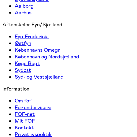
Aalborg
Aarhus
Aftenskoler Fyn/Sjælland
Fyn-Fredericia
Østfyn
Københavns Omegn
København og Nordsjælland
Køge Bugt
Sydøst
Syd- og Vestsjælland
Information
Om fof
For undervisere
FOF-net
Mit FOF
Kontakt
Privatlivspolitik