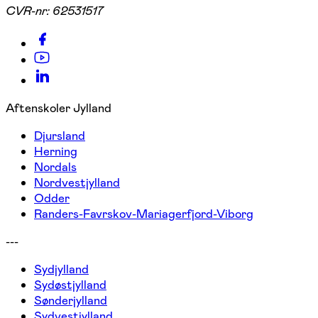
CVR-nr:
62531517
Aftenskoler Jylland
Djursland
Herning
Nordals
Nordvestjylland
Odder
Randers-Favrskov-Mariagerfjord-Viborg
---
Sydjylland
Sydøstjylland
Sønderjylland
Sydvestjylland