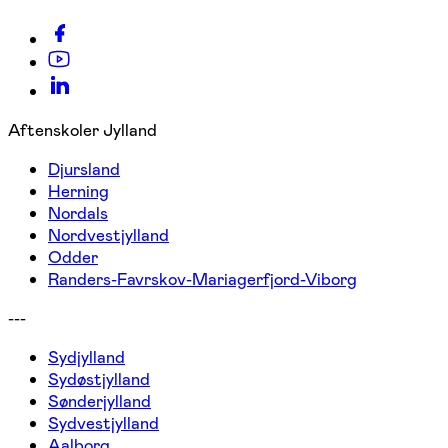
Aftenskoler Jylland
Djursland
Herning
Nordals
Nordvestjylland
Odder
Randers-Favrskov-Mariagerfjord-Viborg
---
Sydjylland
Sydøstjylland
Sønderjylland
Sydvestjylland
Aalborg