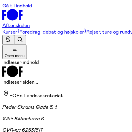
Gå til indhold
Aftenskolen
Kurser
Foredrag, debat og højskoler
Rejser, ture og rund
Open menu
Indlæser indhold
Indlæser siden...
FOF's Landssekretariat
Peder Skrams Gade 5, 1.
1054 København K
CVR-nr:
62531517