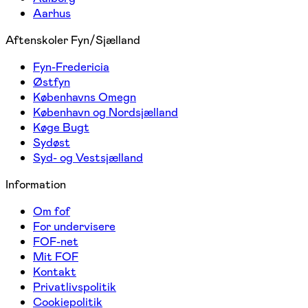
Aarhus
Aftenskoler Fyn/Sjælland
Fyn-Fredericia
Østfyn
Københavns Omegn
København og Nordsjælland
Køge Bugt
Sydøst
Syd- og Vestsjælland
Information
Om fof
For undervisere
FOF-net
Mit FOF
Kontakt
Privatlivspolitik
Cookiepolitik