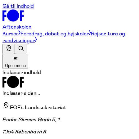
Gå til indhold
Aftenskolen
Kurser
Foredrag, debat og højskoler
Rejser, ture og
rundvisninger
Open menu
Indlæser indhold
Indlæser siden...
FOF's Landssekretariat
Peder Skrams Gade 5, 1.
1054 København K