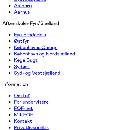
Aalborg
Aarhus
Aftenskoler Fyn/Sjælland
Fyn-Fredericia
Østfyn
Københavns Omegn
København og Nordsjælland
Køge Bugt
Sydøst
Syd- og Vestsjælland
Information
Om fof
For undervisere
FOF-net
Mit FOF
Kontakt
Privatlivspolitik