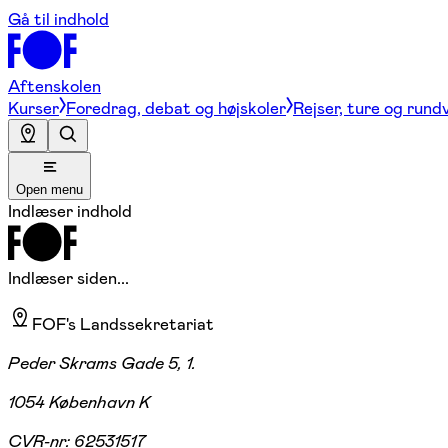
Gå til indhold
Aftenskolen
Kurser
Foredrag, debat og højskoler
Rejser, ture og rund
Open menu
Indlæser indhold
Indlæser siden...
FOF's Landssekretariat
Peder Skrams Gade 5, 1.
1054 København K
CVR-nr:
62531517