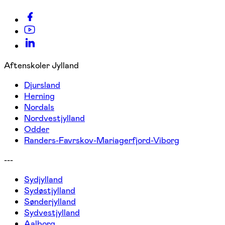
Aftenskoler Jylland
Djursland
Herning
Nordals
Nordvestjylland
Odder
Randers-Favrskov-Mariagerfjord-Viborg
---
Sydjylland
Sydøstjylland
Sønderjylland
Sydvestjylland
Aalborg