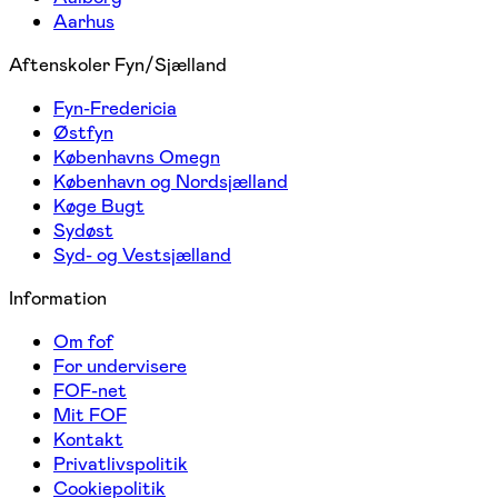
Aarhus
Aftenskoler Fyn/Sjælland
Fyn-Fredericia
Østfyn
Københavns Omegn
København og Nordsjælland
Køge Bugt
Sydøst
Syd- og Vestsjælland
Information
Om fof
For undervisere
FOF-net
Mit FOF
Kontakt
Privatlivspolitik
Cookiepolitik