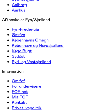
Aalborg
Aarhus
Aftenskoler Fyn/Sjælland
Fyn-Fredericia
Østfyn
Københavns Omegn
København og Nordsjælland
Køge Bugt
Sydøst
Syd- og Vestsjælland
Information
Om fof
For undervisere
FOF-net
Mit FOF
Kontakt
Privatlivspolitik