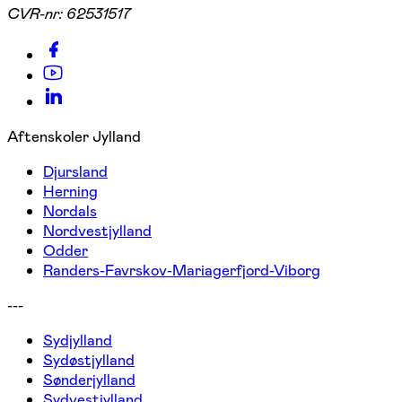
CVR-nr:
62531517
Aftenskoler Jylland
Djursland
Herning
Nordals
Nordvestjylland
Odder
Randers-Favrskov-Mariagerfjord-Viborg
---
Sydjylland
Sydøstjylland
Sønderjylland
Sydvestjylland