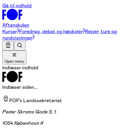
Gå til indhold
Aftenskolen
Kurser
Foredrag, debat og højskoler
Rejser, ture og
rundvisninger
Open menu
Indlæser indhold
Indlæser siden...
FOF's Landssekretariat
Peder Skrams Gade 5, 1.
1054 København K