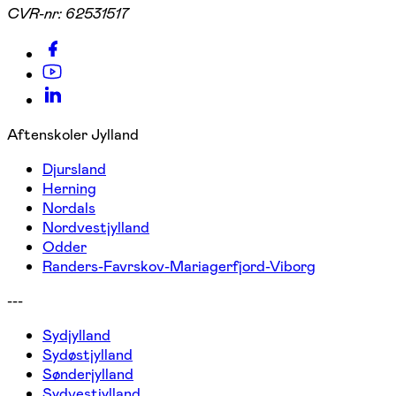
CVR-nr:
62531517
Aftenskoler Jylland
Djursland
Herning
Nordals
Nordvestjylland
Odder
Randers-Favrskov-Mariagerfjord-Viborg
---
Sydjylland
Sydøstjylland
Sønderjylland
Sydvestjylland