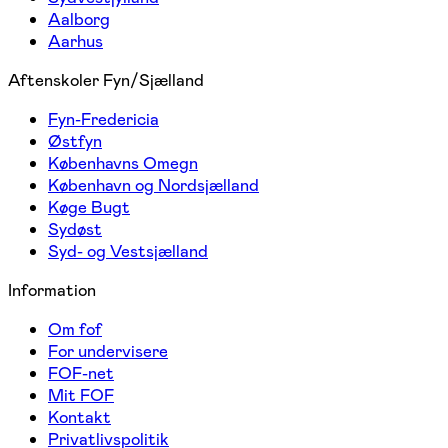
Aalborg
Aarhus
Aftenskoler Fyn/Sjælland
Fyn-Fredericia
Østfyn
Københavns Omegn
København og Nordsjælland
Køge Bugt
Sydøst
Syd- og Vestsjælland
Information
Om fof
For undervisere
FOF-net
Mit FOF
Kontakt
Privatlivspolitik