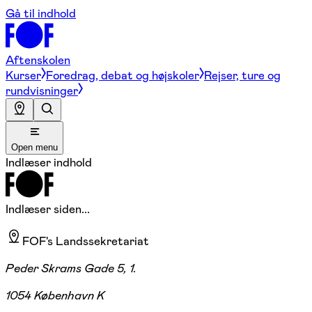
Gå til indhold
Aftenskolen
Kurser
Foredrag, debat og højskoler
Rejser, ture og
rundvisninger
Open menu
Indlæser indhold
Indlæser siden...
FOF's Landssekretariat
Peder Skrams Gade 5, 1.
1054 København K