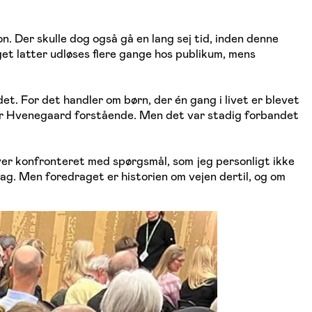
on. Der skulle dog også gå en lang sej tid, inden denne
get latter udløses flere gange hos publikum, mens
t. For det handler om børn, der én gang i livet er blevet
r er Hvenegaard forstående. Men det var stadig forbandet
iver konfronteret med spørgsmål, som jeg personligt ikke
i dag. Men foredraget er historien om vejen dertil, og om