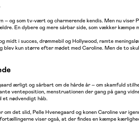
n
vn – og som tv-vært og charmerende kendis. Men nu viser P
rældre. En dybere og mere sårbar side, som vækker kæmpe m
g midt i succes, drømmebil og Hollywood, ramte meningslø
g blev kun større efter mødet med Caroline. Men de to skul
ede
ard ærligt og sårbart om de hårde år – om skamfuld stilhed
nstante venteposition, menstruationen der gang på gang vi
ed et nødvendigt håb.
er om det slid, Pelle Hvenegaard og konen Caroline var igenn
rtællingerne viser også, at der findes en kæmpe kærlighed 