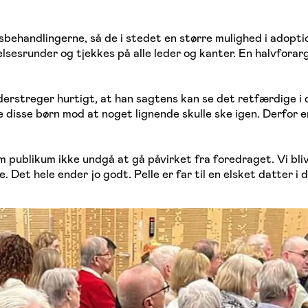
etsbehandlingerne, så de i stedet en større mulighed i adopti
lsesrunder og tjekkes på alle leder og kanter. En halvforar
rstreger hurtigt, at han sagtens kan se det retfærdige i de
te disse børn mod at noget lignende skulle ske igen. Derfo
om publikum ikke undgå at gå påvirket fra foredraget. Vi bl
se. Det hele ender jo godt. Pelle er far til en elsket datter 