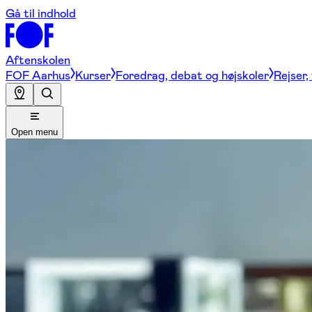
Gå til indhold
Aftenskolen
FOF Aarhus
Kurser
Foredrag, debat og højskoler
Rejser,
Open menu