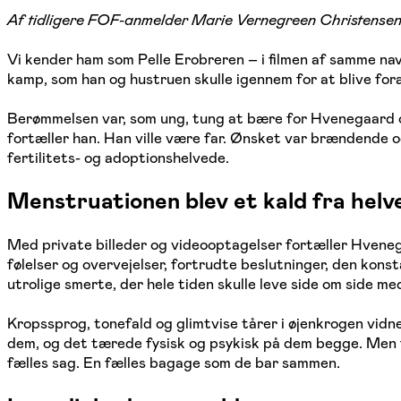
Af tidligere FOF-anmelder Marie Vernegreen Christense
Vi kender ham som Pelle Erobreren – i filmen af samme na
kamp, som han og hustruen skulle igennem for at blive fo
Berømmelsen var, som ung, tung at bære for Hvenegaard o
fortæller han. Han ville være far. Ønsket var brændende o
fertilitets- og adoptionshelvede.
Menstruationen blev et kald fra helv
Med private billeder og videooptagelser fortæller Hvenega
følelser og overvejelser, fortrudte beslutninger, den ko
utrolige smerte, der hele tiden skulle leve side om side m
Kropssprog, tonefald og glimtvise tårer i øjenkrogen vidn
dem, og det tærede fysisk og psykisk på dem begge. Men fo
fælles sag. En fælles bagage som de bar sammen.