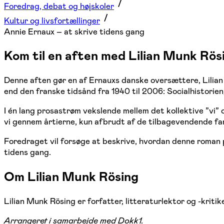
Foredrag, debat og højskoler
Kultur og livsfortællinger
Annie Ernaux – at skrive tidens gang
Kom til en aften med Lilian Munk Rö
Denne aften gør en af Ernauxs danske oversættere, Lilia
end den franske tidsånd fra 1940 til 2006: Socialhistorien,
I én lang prosastrøm vekslende mellem det kollektive ”vi”
vi gennem årtierne, kun afbrudt af de tilbagevendende fam
Foredraget vil forsøge at beskrive, hvordan denne roman p
tidens gang.
Om Lilian Munk Rösing
Lilian Munk Rösing er forfatter, litteraturlektor og -kri
Arrangeret i samarbejde med Dokk1.