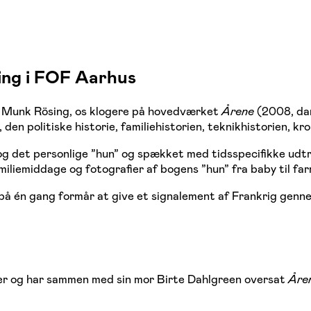
sing i FOF Aarhus
n Munk Rösing, os klogere på hovedværket
Årene
(2008, dan
 den politiske historie, familiehistorien, teknikhistorien, k
 og det personlige ”hun” og spækket med tidsspecifikke udt
iliemiddage og fotografier af bogens ”hun” fra baby til far
å én gang formår at give et signalement af Frankrig gennem
tiker og har sammen med sin mor Birte Dahlgreen oversat
Åre