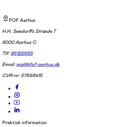
FOF Aarhus
H.H. Seedorffs Stræde 7
8000 Aarhus C
Tlf:
86122955
Email:
mail@fof-aarhus.dk
CVR-nr:
57668415
Praktisk information