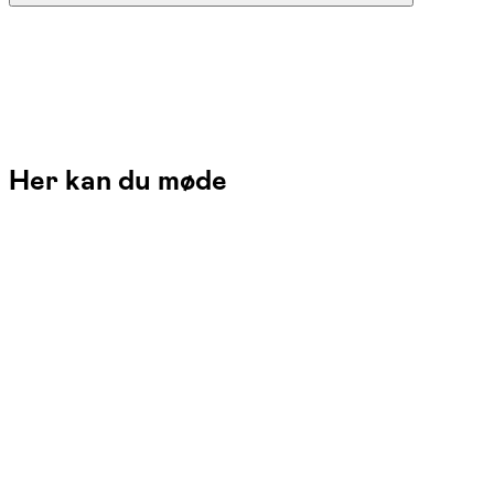
Her kan du møde
Lilian Munk Rösing
Læs mere