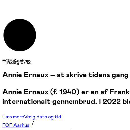
FOF Aarhus
Tirsdag 8/12
Annie Ernaux – at skrive tidens gang
Annie Ernaux (f. 1940) er en af Frank
internationalt gennembrud. I 2022 blev
Læs mere
Vælg dato og tid
FOF Aarhus