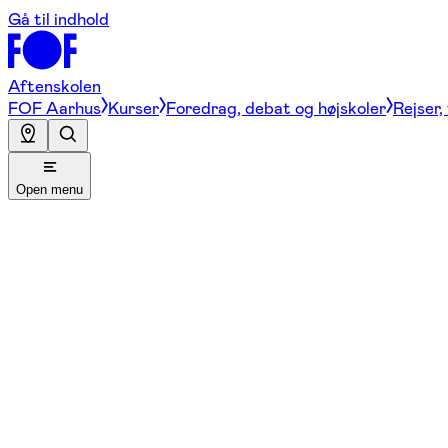
Gå til indhold
Aftenskolen
FOF Aarhus
Kurser
Foredrag, debat og højskoler
Rejser,
Open menu