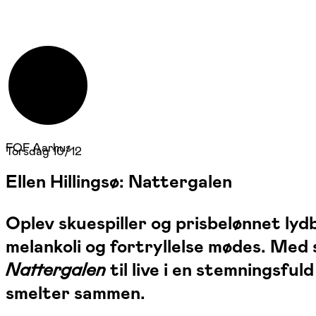
FOF Aarhus
Torsdag 10/12
Ellen Hillingsø: Nattergalen
Oplev skuespiller og prisbelønnet lydb
melankoli og fortryllelse mødes. Med
Nattergalen
til live i en stemningsfu
smelter sammen.