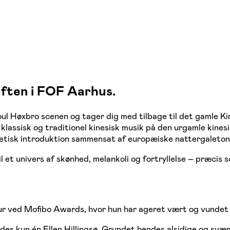
 aften i FOF Aarhus.
ul Høxbro scenen og tager dig med tilbage til det gamle Kin
ssisk og traditionel kinesisk musik på den urgamle kinesisk
oetisk introduktion sammensat af europæiske nattergaletone
il et univers af skønhed, melankoli og fortryllelse – præcis
ur ved Mofibo Awards, hvor hun har ageret vært og vundet p
es kun én Ellen Hillingsø. Grundet hendes alsidige og svær