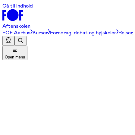
Gå til indhold
Aftenskolen
FOF Aarhus
Kurser
Foredrag, debat og højskoler
Rejser,
Open menu