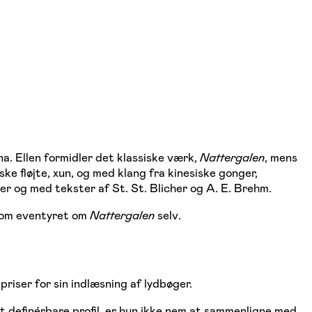
a. Ellen formidler det klassiske værk,
Nattergalen
, mens
e fløjte, xun, og med klang fra kinesiske gonger,
r og med tekster af St. St. Blicher og A. E. Brehm.
 som eventyret om
Nattergalen
selv.
riser for sin indlæsning af lydbøger.
t definérbare profil, er hun ikke nem at sammenligne med