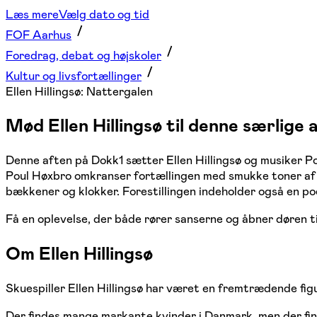
Læs mere
Vælg dato og tid
FOF Aarhus
Foredrag, debat og højskoler
Kultur og livsfortællinger
Ellen Hillingsø: Nattergalen
Mød Ellen Hillingsø til denne særlige
Denne aften på Dokk1 sætter Ellen Hillingsø og musiker Po
Poul Høxbro omkranser fortællingen med smukke toner af kla
bækkener og klokker. Forestillingen indeholder også en p
Få en oplevelse, der både rører sanserne og åbner døren t
Om Ellen Hillingsø
Skuespiller Ellen Hillingsø har været en fremtrædende fig
Der findes mange markante kvinder i Danmark, men der find