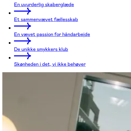
En uvurderlig skaberglæde
Et sammenvævet fællesskab
En vævet passion for håndarbejde
De unikke smykkers klub
Skønheden i det, vi ikke behøver