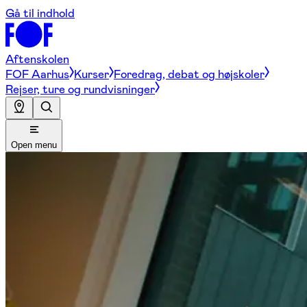
Gå til indhold
Aftenskolen
FOF Aarhus
Kurser
Foredrag, debat og højskoler
Rejser, ture og rundvisninger
Open menu