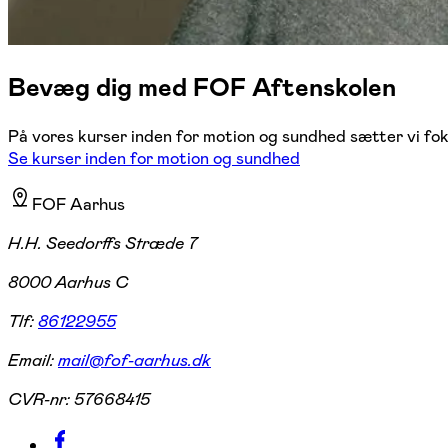
Bevæg dig med FOF Aftenskolen
På vores kurser inden for motion og sundhed sætter vi fok
Se kurser inden for motion og sundhed
FOF Aarhus
H.H. Seedorffs Stræde 7
8000 Aarhus C
Tlf:
86122955
Email:
mail@fof-aarhus.dk
CVR-nr:
57668415