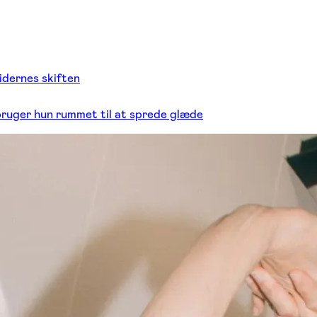
idernes skiften
u bruger hun rummet til at sprede glæde