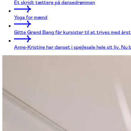
Et skridt tættere på dansedrømmen
Yoga for mænd
Gitte Grand Bang får kursister til at trives med årst
Anne-Kristine har danset i spejlesale hele sit liv. N