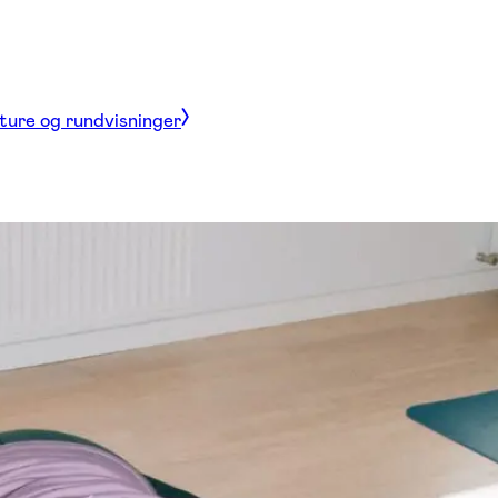
 ture og rundvisninger