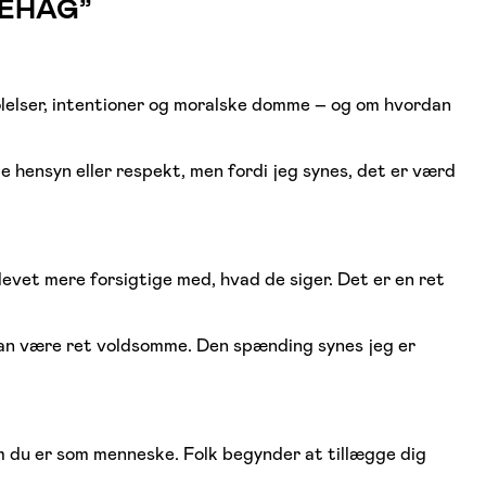
BEHAG”
lelser, intentioner og moralske domme – og om hvordan
e hensyn eller respekt, men fordi jeg synes, det er værd
levet mere forsigtige med, hvad de siger. Det er en ret
å kan være ret voldsomme. Den spænding synes jeg er
em du er som menneske. Folk begynder at tillægge dig