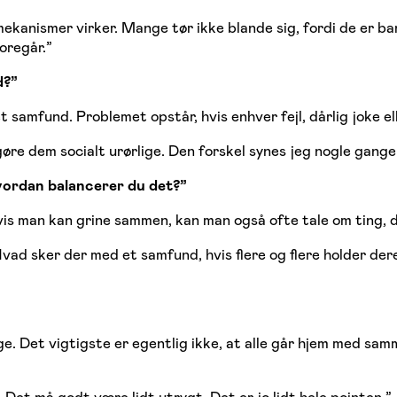
anismer virker. Mange tør ikke blande sig, fordi de er ban
oregår.”
d?”
t samfund. Problemet opstår, hvis enhver fejl, dårlig joke 
øre dem socialt urørlige. Den forskel synes jeg nogle gange
Hvordan balancerer du det?”
is man kan grine sammen, kan man også ofte tale om ting, der
vad sker der med et samfund, hvis flere og flere holder dere
ige. Det vigtigste er egentlig ikke, at alle går hjem med s
. Det må godt være lidt utrygt. Det er jo lidt hele pointen.”