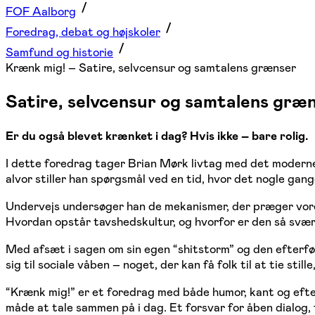
FOF Aalborg
Foredrag, debat og højskoler
Samfund og historie
Krænk mig! – Satire, selvcensur og samtalens grænser
Satire, selvcensur og samtalens græ
Er du også blevet krænket i dag? Hvis ikke – bare rolig.
I dette foredrag tager Brian Mørk livtag med det moderne
alvor stiller han spørgsmål ved en tid, hvor det nogle ga
Undervejs undersøger han de mekanismer, der præger vores
Hvordan opstår tavshedskultur, og hvorfor er den så svær 
Med afsæt i sagen om sin egen “shitstorm” og den efterf
sig til sociale våben – noget, der kan få folk til at tie sti
“Krænk mig!” er et foredrag med både humor, kant og efter
måde at tale sammen på i dag. Et forsvar for åben dialog, 