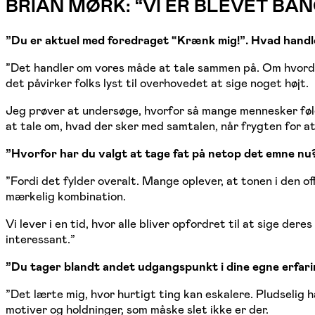
BRIAN MØRK: “VI ER BLEVET BA
”Du er aktuel med foredraget “Krænk mig!”. Hvad handl
”Det handler om vores måde at tale sammen på. Om hvorda
det påvirker folks lyst til overhovedet at sige noget højt.
Jeg prøver at undersøge, hvorfor så mange mennesker føler,
at tale om, hvad der sker med samtalen, når frygten for a
”Hvorfor har du valgt at tage fat på netop det emne nu
”Fordi det fylder overalt. Mange oplever, at tonen i den o
mærkelig kombination.
Vi lever i en tid, hvor alle bliver opfordret til at sige
interessant.”
”Du tager blandt andet udgangspunkt i dine egne erfari
”Det lærte mig, hvor hurtigt ting kan eskalere. Pludselig
motiver og holdninger, som måske slet ikke er der.