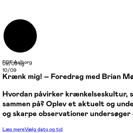
FOF Aalborg
09/09 og
10/09
Krænk mig! – Foredrag med Brian M
Hvordan påvirker krænkelseskultur, s
sammen på? Oplev et aktuelt og unde
og skarpe observationer undersøger 
Læs mere
Vælg dato og tid