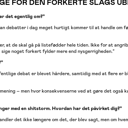
NGE FOR DEN FORKERTE SLAGS U
er det egentlig om?”
n debatter i dag meget hurtigt kommer til at handle om fø
 at de skal gå på listefødder hele tiden. Ikke for at angrib
t sige noget forkert fylder mere end nysgerrigheden.”
?”
ffentlige debat er blevet hårdere, samtidig med at flere er b
 deres mening – men hvor konsekvenserne ved at gøre det ogs
nger med en shitstorm. Hvordan har det påvirket dig?”
 handler det ikke længere om det, der blev sagt, men om hv