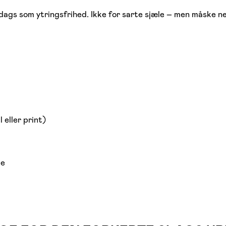
dags som ytringsfrihed. Ikke for sarte sjæle – men måske n
 eller print)
ke