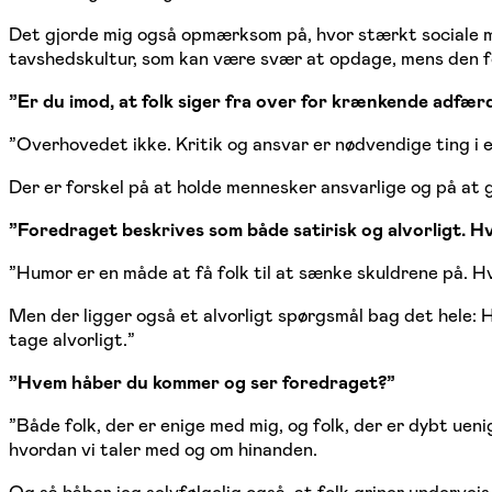
Det gjorde mig også opmærksom på, hvor stærkt sociale mek
tavshedskultur, som kan være svær at opdage, mens den f
”Er du imod, at folk siger fra over for krænkende adfær
”Overhovedet ikke. Kritik og ansvar er nødvendige ting i e
Der er forskel på at holde mennesker ansvarlige og på at g
”Foredraget beskrives som både satirisk og alvorligt. 
”Humor er en måde at få folk til at sænke skuldrene på. Hv
Men der ligger også et alvorligt spørgsmål bag det hele: H
tage alvorligt.”
”Hvem håber du kommer og ser foredraget?”
”Både folk, der er enige med mig, og folk, der er dybt uen
hvordan vi taler med og om hinanden.
Og så håber jeg selvfølgelig også, at folk griner undervejs