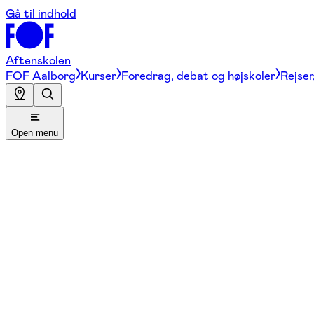
Gå til indhold
Aftenskolen
FOF Aalborg
Kurser
Foredrag, debat og højskoler
Rejser
Open menu