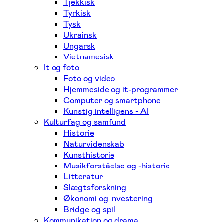
Tjekkisk
Tyrkisk
Tysk
Ukrainsk
Ungarsk
Vietnamesisk
It og foto
Foto og video
Hjemmeside og it-programmer
Computer og smartphone
Kunstig intelligens - AI
Kulturfag og samfund
Historie
Naturvidenskab
Kunsthistorie
Musikforståelse og -historie
Litteratur
Slægtsforskning
Økonomi og investering
Bridge og spil
Kommunikation og drama