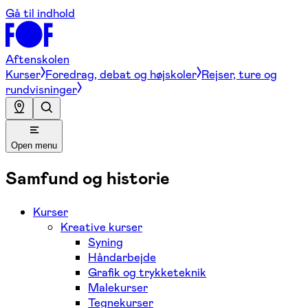
Gå til indhold
Aftenskolen
Kurser
Foredrag, debat og højskoler
Rejser, ture og
rundvisninger
Open menu
Samfund og historie
Kurser
Kreative kurser
Syning
Håndarbejde
Grafik og trykketeknik
Malekurser
Tegnekurser