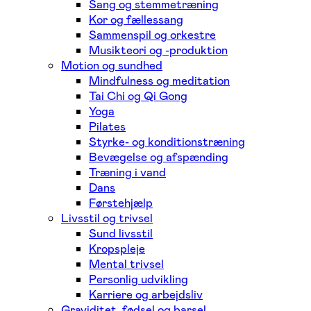
Sang og stemmetræning
Kor og fællessang
Sammenspil og orkestre
Musikteori og -produktion
Motion og sundhed
Mindfulness og meditation
Tai Chi og Qi Gong
Yoga
Pilates
Styrke- og konditionstræning
Bevægelse og afspænding
Træning i vand
Dans
Førstehjælp
Livsstil og trivsel
Sund livsstil
Kropspleje
Mental trivsel
Personlig udvikling
Karriere og arbejdsliv
Graviditet, fødsel og barsel