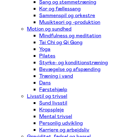
Sang og stemmetræning
Kor og fællessang
Sammenspil og orkestre
Musikteori og -produktion
Motion og sundhed
Mindfulness og meditation
Tai Chi og Qi Gong
Yoga
Pilates
Styrke- og konditionstræning
Bevægelse og afspænding
Træning i vand
Dans
Førstehjælp
Livsstil og trivsel
Sund livsstil
Kropspleje
Mental trivsel
Personlig udvikling
Karriere og arbejdsliv
Graviditet, fødsel og barsel