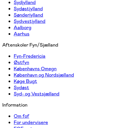
Sydjylland
Sydøstjylland
Sønderjylland
Sydvestjylland
Aalborg
Aarhus
Aftenskoler Fyn/Sjælland
Fyn-Fredericia
Østfyn
Københavns Omegn
København og Nordsjælland
Køge Bugt
Sydøst
Syd- og Vestsjælland
Information
Om fof
For undervisere