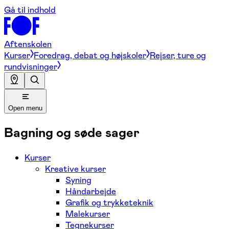
Gå til indhold
Aftenskolen
Kurser
Foredrag, debat og højskoler
Rejser, ture og
rundvisninger
Open menu
Bagning og søde sager
Kurser
Kreative kurser
Syning
Håndarbejde
Grafik og trykketeknik
Malekurser
Tegnekurser