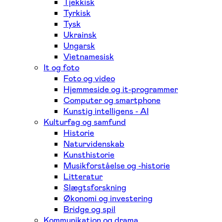
Tjekkisk
Tyrkisk
Tysk
Ukrainsk
Ungarsk
Vietnamesisk
It og foto
Foto og video
Hjemmeside og it-programmer
Computer og smartphone
Kunstig intelligens - AI
Kulturfag og samfund
Historie
Naturvidenskab
Kunsthistorie
Musikforståelse og -historie
Litteratur
Slægtsforskning
Økonomi og investering
Bridge og spil
Kommunikation og drama