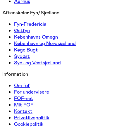
Aarhus
Aftenskoler Fyn/Sjælland
Fyn-Fredericia
Østfyn
Københavns Omegn
København og Nordsjælland
Køge Bugt
Sydøst
Syd- og Vestsjælland
Information
Om fof
For undervisere
FOF-net
Mit FOF
Kontakt
Privatlivspolitik
Cookiepolitik