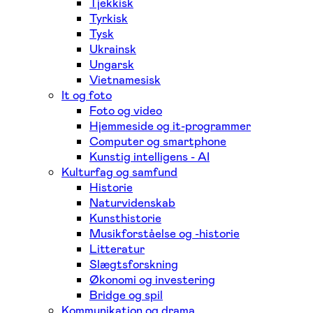
Tjekkisk
Tyrkisk
Tysk
Ukrainsk
Ungarsk
Vietnamesisk
It og foto
Foto og video
Hjemmeside og it-programmer
Computer og smartphone
Kunstig intelligens - AI
Kulturfag og samfund
Historie
Naturvidenskab
Kunsthistorie
Musikforståelse og -historie
Litteratur
Slægtsforskning
Økonomi og investering
Bridge og spil
Kommunikation og drama