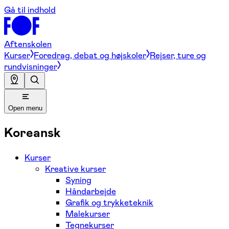
Gå til indhold
Aftenskolen
Kurser
Foredrag, debat og højskoler
Rejser, ture og
rundvisninger
Open menu
Koreansk
Kurser
Kreative kurser
Syning
Håndarbejde
Grafik og trykketeknik
Malekurser
Tegnekurser