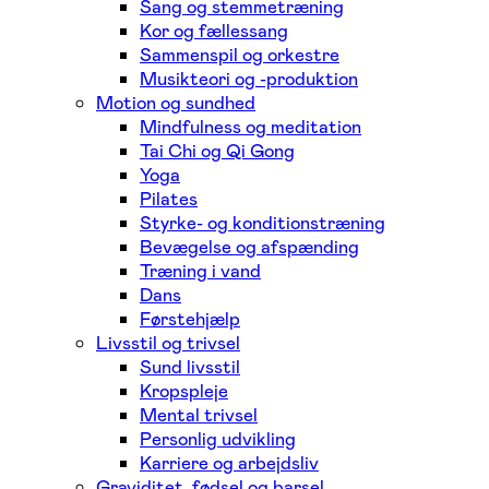
Sang og stemmetræning
Kor og fællessang
Sammenspil og orkestre
Musikteori og -produktion
Motion og sundhed
Mindfulness og meditation
Tai Chi og Qi Gong
Yoga
Pilates
Styrke- og konditionstræning
Bevægelse og afspænding
Træning i vand
Dans
Førstehjælp
Livsstil og trivsel
Sund livsstil
Kropspleje
Mental trivsel
Personlig udvikling
Karriere og arbejdsliv
Graviditet, fødsel og barsel