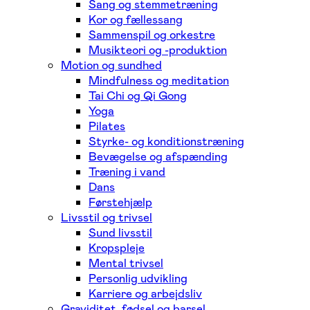
Sang og stemmetræning
Kor og fællessang
Sammenspil og orkestre
Musikteori og -produktion
Motion og sundhed
Mindfulness og meditation
Tai Chi og Qi Gong
Yoga
Pilates
Styrke- og konditionstræning
Bevægelse og afspænding
Træning i vand
Dans
Førstehjælp
Livsstil og trivsel
Sund livsstil
Kropspleje
Mental trivsel
Personlig udvikling
Karriere og arbejdsliv
Graviditet, fødsel og barsel