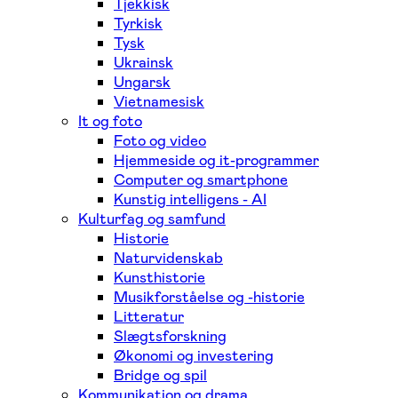
Tjekkisk
Tyrkisk
Tysk
Ukrainsk
Ungarsk
Vietnamesisk
It og foto
Foto og video
Hjemmeside og it-programmer
Computer og smartphone
Kunstig intelligens - AI
Kulturfag og samfund
Historie
Naturvidenskab
Kunsthistorie
Musikforståelse og -historie
Litteratur
Slægtsforskning
Økonomi og investering
Bridge og spil
Kommunikation og drama