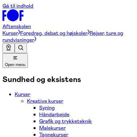
Gå til indhold
Aftenskolen
Kurser
Foredrag, debat og højskoler
Rejser, ture og
rundvisninger
Open menu
Sundhed og eksistens
Kurser
Kreative kurser
Syning
Håndarbejde
Grafik og trykketeknik
Malekurser
Tegnekurser