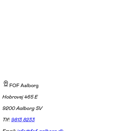
Mørk
Aalborg, Frederikshavn
2 hold
FOF Aalborg
Hobrovej 465 E
9200 Aalborg SV
Tlf:
9813 8233
Email:
info@fof-aalborg.dk