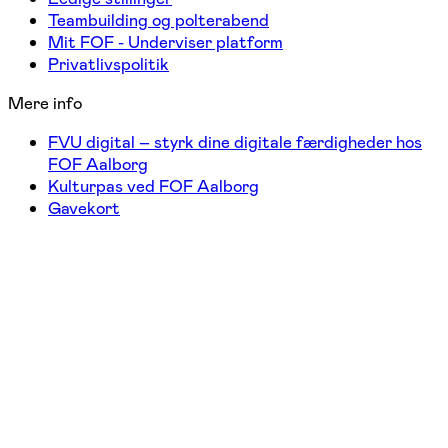
Teambuilding og polterabend
Mit FOF - Underviser platform
Privatlivspolitik
Mere info
FVU digital – styrk dine digitale færdigheder hos
FOF Aalborg
Kulturpas ved FOF Aalborg
Gavekort