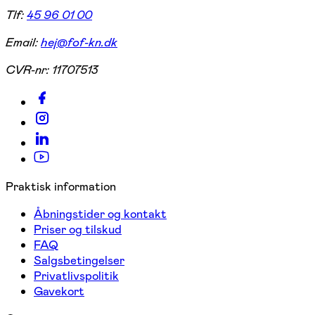
Tlf:
45 96 01 00
Email:
hej@fof-kn.dk
CVR-nr:
11707513
Praktisk information
Åbningstider og kontakt
Priser og tilskud
FAQ
Salgsbetingelser
Privatlivspolitik
Gavekort