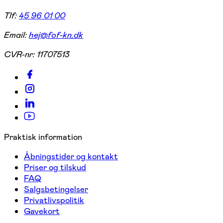
Tlf:
45 96 01 00
Email:
hej@fof-kn.dk
CVR-nr:
11707513
Praktisk information
Åbningstider og kontakt
Priser og tilskud
FAQ
Salgsbetingelser
Privatlivspolitik
Gavekort