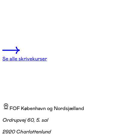
Skriveworkshop – fra plothul til
plotstyrke
København K
1 hold
Se alle skrivekurser
FOF København og Nordsjælland
Ordrupvej 60, 5. sal
2920 Charlottenlund