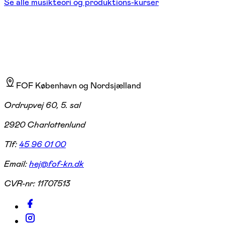
Se alle musikteori og produktions-kurser
FOF København og Nordsjælland
Ordrupvej 60, 5. sal
2920 Charlottenlund
Tlf:
45 96 01 00
Email:
hej@fof-kn.dk
CVR-nr:
11707513