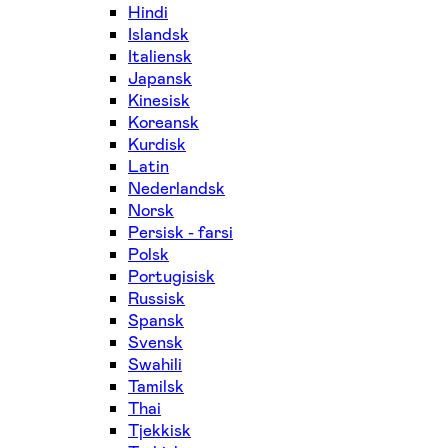
Hindi
Islandsk
Italiensk
Japansk
Kinesisk
Koreansk
Kurdisk
Latin
Nederlandsk
Norsk
Persisk - farsi
Polsk
Portugisisk
Russisk
Spansk
Svensk
Swahili
Tamilsk
Thai
Tjekkisk