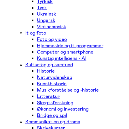
Tyrkisk
Tysk
Ukrainsk
Ungarsk
Vietnamesisk
It og foto
Foto og video
Hjemmeside og it-programmer
Computer og smartphone
Kunstig intelligens - AI
Kulturfag og samfund
Historie
Naturvidenskab
Kunsthistorie
Musikforståelse og -historie
Litteratur
Slægtsforskning
Økonomi og investering
Bridge og spil
Kommunikation og drama
Skrivekurser