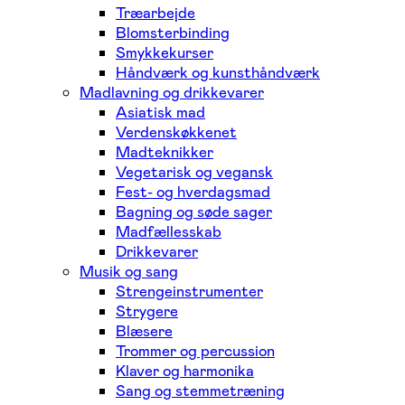
Træarbejde
Blomsterbinding
Smykkekurser
Håndværk og kunsthåndværk
Madlavning og drikkevarer
Asiatisk mad
Verdenskøkkenet
Madteknikker
Vegetarisk og vegansk
Fest- og hverdagsmad
Bagning og søde sager
Madfællesskab
Drikkevarer
Musik og sang
Strengeinstrumenter
Strygere
Blæsere
Trommer og percussion
Klaver og harmonika
Sang og stemmetræning