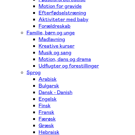
Motion for gravide
Efterfødselstræning
Aktiviteter med baby
Forældreskab
Familie, børn og unge
Madlavning
Kreative kurser
Musik og sang
Motion, dans og drama
Udflugter og forestillinger
Sprog
Arabisk
Bulgarsk
Dansk - Danish
Engelsk
Finsk
Fransk
Færøsk
Græsk
Hebraisk