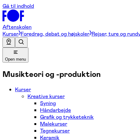
Gå til indhold
Aftenskolen
Kurser
Foredrag, debat og højskoler
Rejser, ture og rund
Open menu
Musikteori og -produktion
Kurser
Kreative kurser
Syning
Håndarbejde
Grafik og trykketeknik
Malekurser
Tegnekurser
Keramik