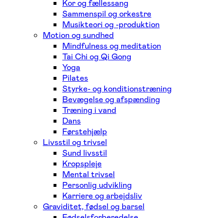
Kor og fællessang
Sammenspil og orkestre
Musikteori og -produktion
Motion og sundhed
Mindfulness og meditation
Tai Chi og Qi Gong
Yoga
Pilates
Styrke- og konditionstræning
Bevægelse og afspænding
Træning i vand
Dans
Førstehjælp
Livsstil og trivsel
Sund livsstil
Kropspleje
Mental trivsel
Personlig udvikling
Karriere og arbejdsliv
Graviditet, fødsel og barsel
Fødselsforberedelse