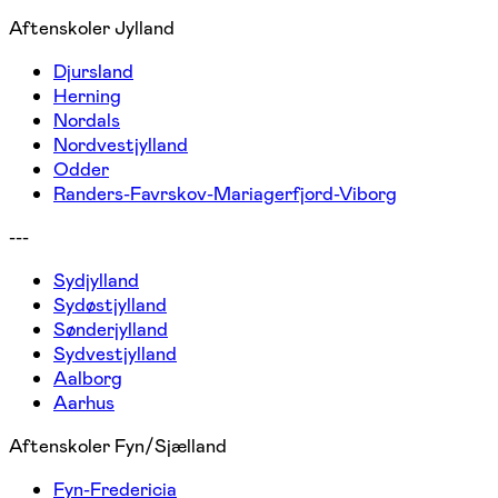
Aftenskoler Jylland
Djursland
Herning
Nordals
Nordvestjylland
Odder
Randers-Favrskov-Mariagerfjord-Viborg
---
Sydjylland
Sydøstjylland
Sønderjylland
Sydvestjylland
Aalborg
Aarhus
Aftenskoler Fyn/Sjælland
Fyn-Fredericia