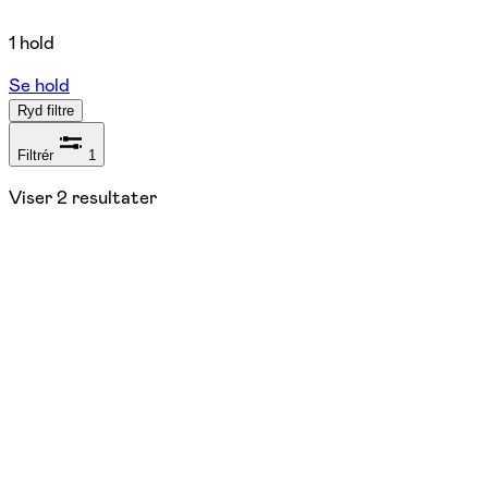
1 hold
Se hold
Ryd filtre
Filtrér
1
Viser
2
resultater