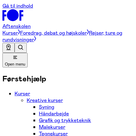
Gå til indhold
Aftenskolen
Kurser
Foredrag, debat og højskoler
Rejser, ture og
rundvisninger
Open menu
Førstehjælp
Kurser
Kreative kurser
Syning
Håndarbejde
Grafik og trykketeknik
Malekurser
Tegnekurser