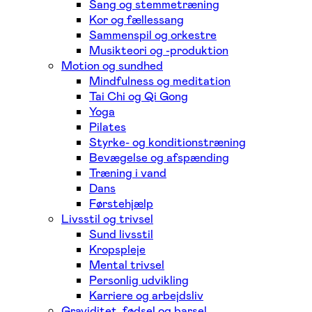
Sang og stemmetræning
Kor og fællessang
Sammenspil og orkestre
Musikteori og -produktion
Motion og sundhed
Mindfulness og meditation
Tai Chi og Qi Gong
Yoga
Pilates
Styrke- og konditionstræning
Bevægelse og afspænding
Træning i vand
Dans
Førstehjælp
Livsstil og trivsel
Sund livsstil
Kropspleje
Mental trivsel
Personlig udvikling
Karriere og arbejdsliv
Graviditet, fødsel og barsel