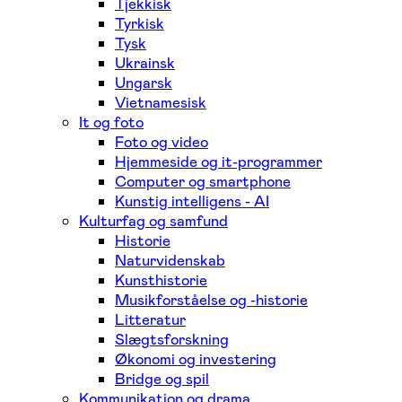
Tjekkisk
Tyrkisk
Tysk
Ukrainsk
Ungarsk
Vietnamesisk
It og foto
Foto og video
Hjemmeside og it-programmer
Computer og smartphone
Kunstig intelligens - AI
Kulturfag og samfund
Historie
Naturvidenskab
Kunsthistorie
Musikforståelse og -historie
Litteratur
Slægtsforskning
Økonomi og investering
Bridge og spil
Kommunikation og drama