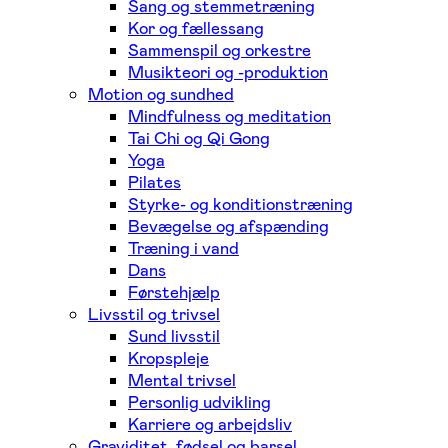
Sang og stemmetræning
Kor og fællessang
Sammenspil og orkestre
Musikteori og -produktion
Motion og sundhed
Mindfulness og meditation
Tai Chi og Qi Gong
Yoga
Pilates
Styrke- og konditionstræning
Bevægelse og afspænding
Træning i vand
Dans
Førstehjælp
Livsstil og trivsel
Sund livsstil
Kropspleje
Mental trivsel
Personlig udvikling
Karriere og arbejdsliv
Graviditet, fødsel og barsel