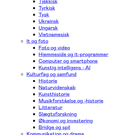
Tjekkisk
Tyrkisk
Tysk
Ukrainsk
Ungarsk
Vietnamesisk
It og foto
Foto og video
Hjemmeside og it-programmer
Computer og smartphone
Kunstig intelligens - AI
Kulturfag og samfund
Historie
Naturvidenskab
Kunsthistorie
Musikforståelse og -historie
Litteratur
Slægtsforskning
Økonomi og investering
Bridge og spil
Kommunikation og drama