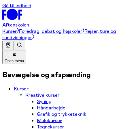
Gå til indhold
Aftenskolen
Kurser
Foredrag, debat og højskoler
Rejser, ture og
rundvisninger
Open menu
Bevægelse og afspænding
Kurser
Kreative kurser
Syning
Håndarbejde
Grafik og trykketeknik
Malekurser
Tegnekurser