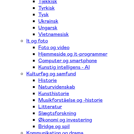
Tjekkisk
Tyrkisk
Tysk
Ukrainsk
Ungarsk
Vietnamesisk
It og foto
Foto og video
Hjemmeside og it-programmer
Computer og smartphone
Kunstig intelligens - AI
Kulturfag og samfund
Historie
Naturvidenskab
Kunsthistorie
Musikforståelse og -historie
Litteratur
Slægtsforskning
Økonomi og investering
Bridge og spil
Kommunikation og drama