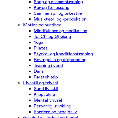
Sang og stemmetræning
Kor og fællessang
Sammenspil og orkestre
Musikteori og -produktion
Motion og sundhed
Mindfulness og meditation
Tai Chi og Qi Gong
Yoga
Pilates
Styrke- og konditionstræning
Bevægelse og afspænding
Træning i vand
Dans
Førstehjælp
Livsstil og trivsel
Sund livsstil
Kropspleje
Mental trivsel
Personlig udvikling
Karriere og arbejdsliv
Graviditet, fødsel og barsel