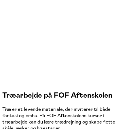
FOF København og Nordsjælland
Se hold
Trædrejning – lille hold
Værløse
9 hold
Træarbejde på FOF Aftenskolen
Træ er et levende materiale, der inviterer til både
fantasi og omhu. På FOF Aftenskolens kurser i
træarbejde kan du lære trædrejning og skabe flotte
skåle, æsker og lysestager.