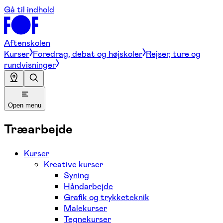
Gå til indhold
Aftenskolen
Kurser
Foredrag, debat og højskoler
Rejser, ture og
rundvisninger
Open menu
Træarbejde
Kurser
Kreative kurser
Syning
Håndarbejde
Grafik og trykketeknik
Malekurser
Tegnekurser