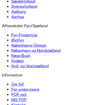
Sønderjylland
Sydvestjylland
Aalborg
Aarhus
Aftenskoler Fyn/Sjælland
Fyn-Fredericia
Østfyn
Københavns Omegn
København og Nordsjælland
Køge Bugt
Sydøst
Syd- og Vestsjælland
Information
Om fof
For undervisere
FOF-net
Mit FOF
Kontakt