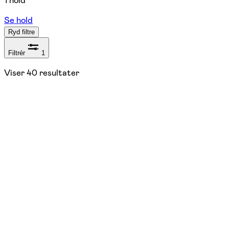
1 hold
Se hold
Ryd filtre
Filtrér
1
Viser
40
resultater