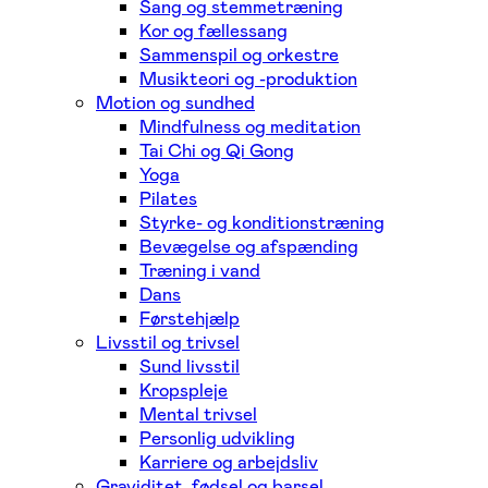
Sang og stemmetræning
Kor og fællessang
Sammenspil og orkestre
Musikteori og -produktion
Motion og sundhed
Mindfulness og meditation
Tai Chi og Qi Gong
Yoga
Pilates
Styrke- og konditionstræning
Bevægelse og afspænding
Træning i vand
Dans
Førstehjælp
Livsstil og trivsel
Sund livsstil
Kropspleje
Mental trivsel
Personlig udvikling
Karriere og arbejdsliv
Graviditet, fødsel og barsel