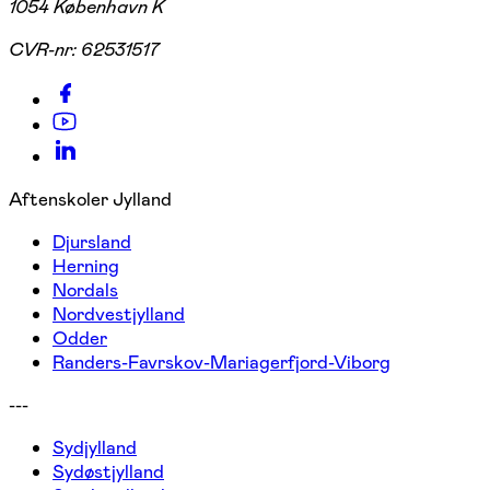
1054 København K
CVR-nr:
62531517
Aftenskoler Jylland
Djursland
Herning
Nordals
Nordvestjylland
Odder
Randers-Favrskov-Mariagerfjord-Viborg
---
Sydjylland
Sydøstjylland