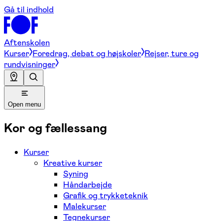
Gå til indhold
Aftenskolen
Kurser
Foredrag, debat og højskoler
Rejser, ture og
rundvisninger
Open menu
Kor og fællessang
Kurser
Kreative kurser
Syning
Håndarbejde
Grafik og trykketeknik
Malekurser
Tegnekurser