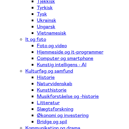
Tjekkisk
Tyrkisk
Tysk
Ukrainsk
Ungarsk
Vietnamesisk
It og foto
Foto og video
Hjemmeside og it-programmer
Computer og smartphone
Kunstig intelligens - AI
Kulturfag og samfund
Historie
Naturvidenskab
Kunsthistorie
Musikforståelse og -historie
Litteratur
Slægtsforskning
Økonomi og investering
Bridge og spil
Kommunikation og drama