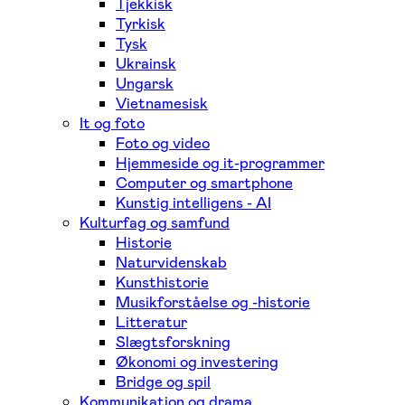
Tjekkisk
Tyrkisk
Tysk
Ukrainsk
Ungarsk
Vietnamesisk
It og foto
Foto og video
Hjemmeside og it-programmer
Computer og smartphone
Kunstig intelligens - AI
Kulturfag og samfund
Historie
Naturvidenskab
Kunsthistorie
Musikforståelse og -historie
Litteratur
Slægtsforskning
Økonomi og investering
Bridge og spil
Kommunikation og drama