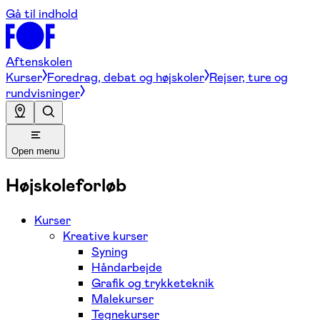
Gå til indhold
Aftenskolen
Kurser
Foredrag, debat og højskoler
Rejser, ture og
rundvisninger
Open menu
Højskoleforløb
Kurser
Kreative kurser
Syning
Håndarbejde
Grafik og trykketeknik
Malekurser
Tegnekurser