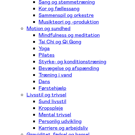
Sang og stemmetræning
Kor og fællessang
Sammenspil og orkestre
Musikteori og -produktion
Motion og sundhed
Mindfulness og meditation
Tai Chi og Qi Gong
Yoga
Pilates
Styrke- og konditionstræning
Bevægelse og afspænding
Træning i vand
Dans
Førstehjælp
Livsstil og trivsel
Sund livsstil
Kropspleje
Mental trivsel
Personlig udvikling
Karriere og arbejdsliv
Graviditet, fødsel og barsel