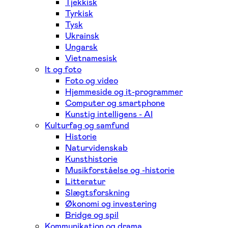
Tjekkisk
Tyrkisk
Tysk
Ukrainsk
Ungarsk
Vietnamesisk
It og foto
Foto og video
Hjemmeside og it-programmer
Computer og smartphone
Kunstig intelligens - AI
Kulturfag og samfund
Historie
Naturvidenskab
Kunsthistorie
Musikforståelse og -historie
Litteratur
Slægtsforskning
Økonomi og investering
Bridge og spil
Kommunikation og drama