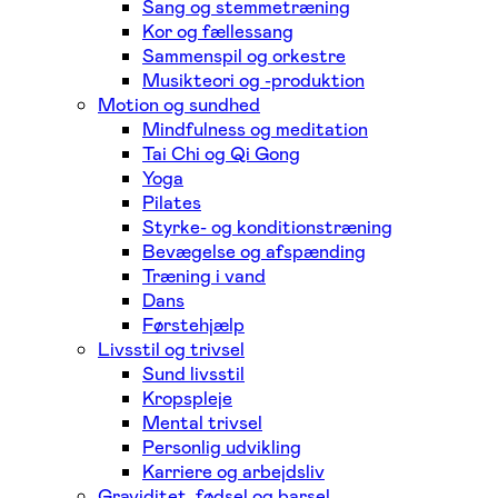
Sang og stemmetræning
Kor og fællessang
Sammenspil og orkestre
Musikteori og -produktion
Motion og sundhed
Mindfulness og meditation
Tai Chi og Qi Gong
Yoga
Pilates
Styrke- og konditionstræning
Bevægelse og afspænding
Træning i vand
Dans
Førstehjælp
Livsstil og trivsel
Sund livsstil
Kropspleje
Mental trivsel
Personlig udvikling
Karriere og arbejdsliv
Graviditet, fødsel og barsel