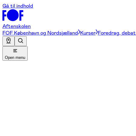
Gå til indhold
Aftenskolen
FOF København og Nordsjælland
Kurser
Foredrag, debat 
Open menu