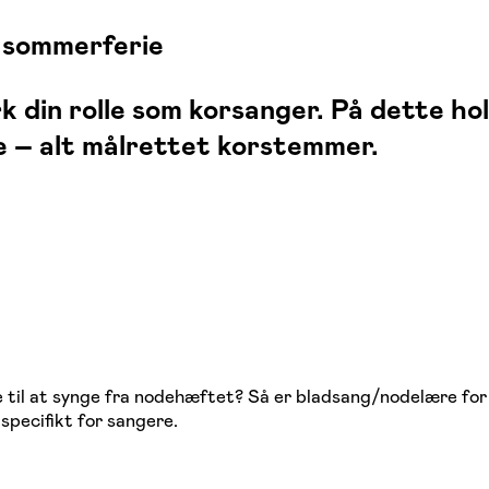
 sommerferie
k din rolle som korsanger. På dette ho
e – alt målrettet korstemmer.
e til at synge fra nodehæftet? Så er bladsang/nodelære for 
specifikt for sangere.