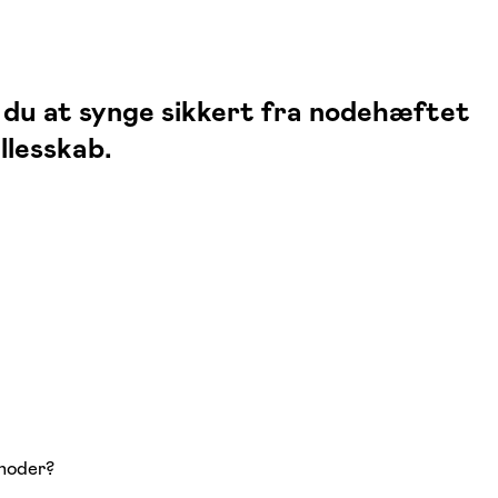
r du at synge sikkert fra nodehæftet
llesskab.
 noder?