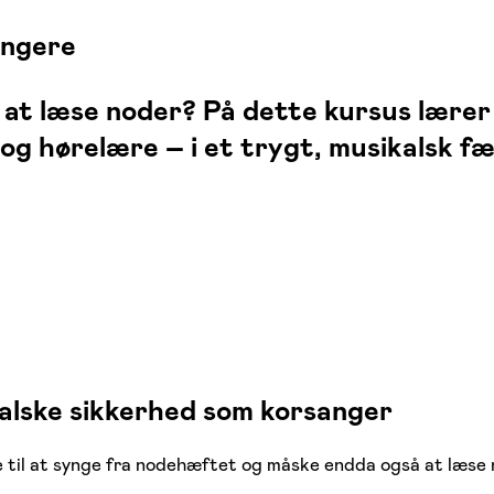
angere
n at læse noder? På dette kursus lære
 hørelære – i et trygt, musikalsk fæ
kalske sikkerhed som korsanger
re til at synge fra nodehæftet og måske endda også at læse