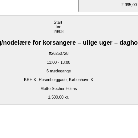
2.995,00 
Start
lør.
29/08
/nodelære for korsangere – ulige uger – dagho
#
26250728
11:00
-
13:00
6
mødegange
KBH K, Rosenborggade, København K
Mette Secher Helms
1.500,00 kr.