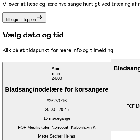
Vi øver at læse og lære nye sange hurtigt ved træning af 
Tilbage til toppen
Vælg dato og tid
Klik på et tidspunkt for mere info og tilmelding.
Bladsang
Start
man.
24/08
Bladsang/nodelære for korsangere
#
26250716
FOF Mu
20:00
-
20:45
15
mødegange
FOF Musikskolen Nørreport, København K
Mette Secher Helms