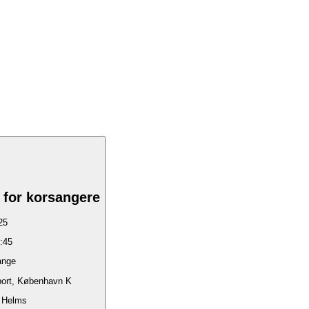
 for korsangere
25
:45
nge
ort, København K
 Helms