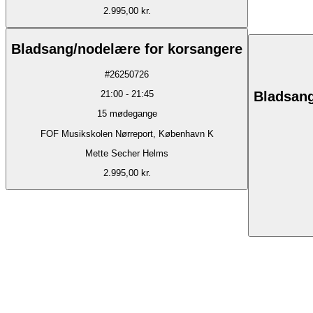
2.995,00 kr.
Bladsang/nodelære for korsangere
#
26250726
Bladsang
21:00
-
21:45
15
mødegange
FOF Musikskolen Nørreport, København K
Mette Secher Helms
2.995,00 kr.