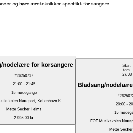
noder og hørelæreteknikker specifikt for sangere.
/nodelære for korsangere
Start
tors.
27/08
#
26250717
Bladsang/nodelære
21:00
-
21:45
15
mødegange
#
262507
sikskolen Nørreport, København K
20:00
-
20
Mette Secher Helms
15
mødega
2.995,00 kr.
FOF Musikskolen Nørrep
Mette Secher