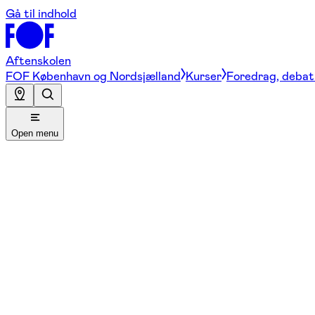
Gå til indhold
Aftenskolen
FOF København og Nordsjælland
Kurser
Foredrag, debat 
Open menu