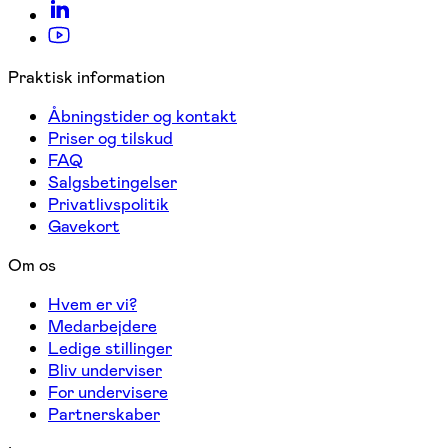
Praktisk information
Åbningstider og kontakt
Priser og tilskud
FAQ
Salgsbetingelser
Privatlivspolitik
Gavekort
Om os
Hvem er vi?
Medarbejdere
Ledige stillinger
Bliv underviser
For undervisere
Partnerskaber