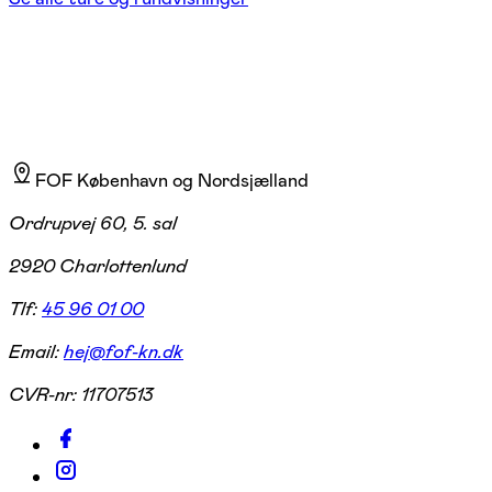
FOF København og Nordsjælland
Ordrupvej 60, 5. sal
2920 Charlottenlund
Tlf:
45 96 01 00
Email:
hej@fof-kn.dk
CVR-nr:
11707513