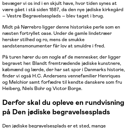
bevæger vi os ind i en skjult have, hvor tiden synes at
være gået i stå siden 1887, da den nye jødiske kirkegård
– Vestre Begravelsesplads – blev taget i brug.
Midt på Nørrebro ligger denne historiske perle som en
næsten fortryllet oase. Under de gamle lindetræer
hersker stilhed og ro, mens de smukke
sandstensmonumenter får lov at smuldre i fred.
På turen hører du om nogle af de mennesker, der ligger
begravet her. Blandt fremtrædende jødiske kunstnere,
købmænd og lærde, der har sat spor i Danmarks historie,
finder vi også H.C. Andersens vennefamilier Henriques
og Melchior samt forfædre til kendte danskere som fru
Heiberg, Niels Bohr og Victor Borge.
Derfor skal du opleve en rundvisning
på Den jødiske begravelsesplads
Den jødiske begravelsesplads er et sted, mange