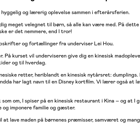
 hyggelig og lærerig oplevelse sammen i efterårsferien.
g meget velegnet til børn, så alle kan være med. På dette 
ke er det nemmere, end I tror!
skrifter og fortællinger fra underviser Lei Hou.
er. På kurset vil underviseren give dig en kinesisk madopleve
tider og til hverdag.
nesiske retter, heriblandt en kinesisk nytårsret: dumplings
 endda har lagt navn til en Disney kortfilm. Vi lærer også at 
t som om, I spiser på en kinesisk restaurant i Kina – og at I
e og imponere familie og gæster.
en til at lave maden på børnenes præmisser, samværet og man