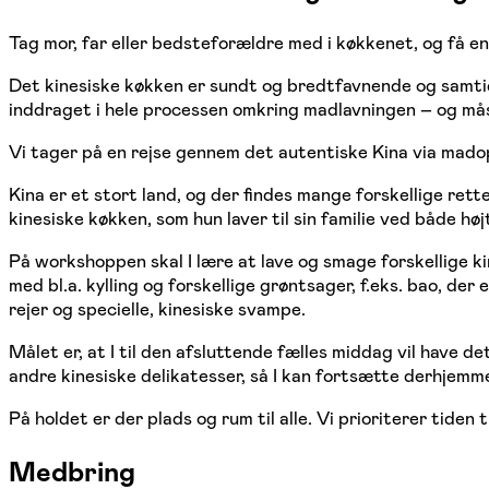
Tag mor, far eller bedsteforældre med i køkkenet, og få en
Det kinesiske køkken er sundt og bredtfavnende og samtidi
inddraget i hele processen omkring madlavningen – og mås
Vi tager på en rejse gennem det autentiske Kina via madop
Kina er et stort land, og der findes mange forskellige rett
kinesiske køkken, som hun laver til sin familie ved både høj
På workshoppen skal I lære at lave og smage forskellige ki
med bl.a. kylling og forskellige grøntsager, f.eks. bao, der
rejer og specielle, kinesiske svampe.
Målet er, at I til den afsluttende fælles middag vil have de
andre kinesiske delikatesser, så I kan fortsætte derhjemm
På holdet er der plads og rum til alle. Vi prioriterer tid
Medbring