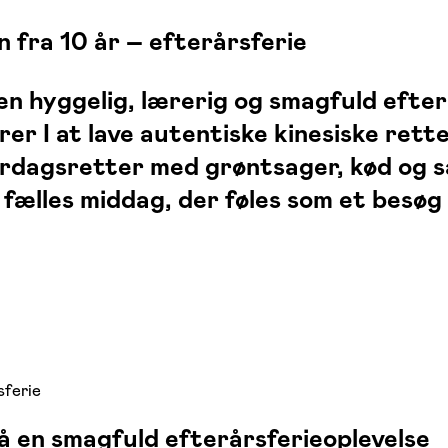
 fra 10 år – efterårsferie
 en hyggelig, lærerig og smagfuld eft
ærer I at lave autentiske kinesiske re
erdagsretter med grøntsager, kød og sæ
fælles middag, der føles som et besøg 
sferie
å en smagfuld efterårsferieoplevelse