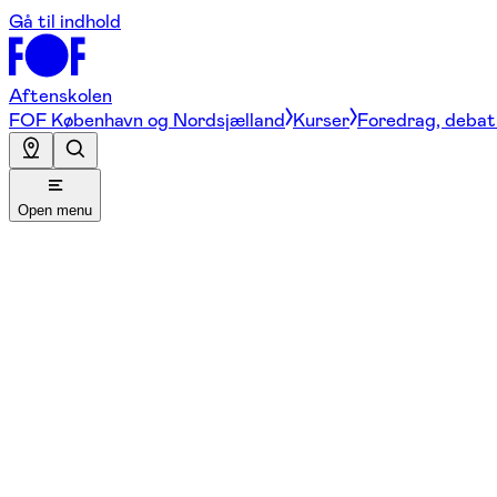
Gå til indhold
Aftenskolen
FOF København og Nordsjælland
Kurser
Foredrag, debat 
Open menu