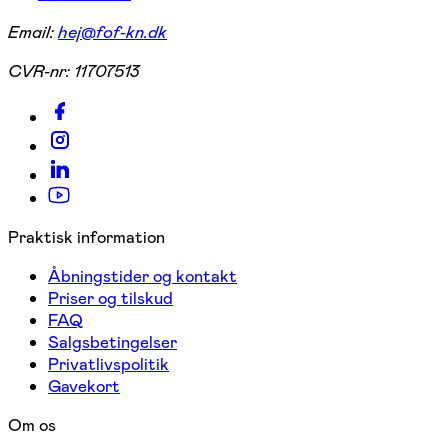
Email:
hej@fof-kn.dk
CVR-nr:
11707513
Praktisk information
Åbningstider og kontakt
Priser og tilskud
FAQ
Salgsbetingelser
Privatlivspolitik
Gavekort
Om os