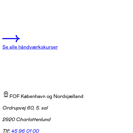
Mosaik – brugskunst med sjæl
Vanløse
1 hold
Se alle håndværkskurser
FOF København og Nordsjælland
Ordrupvej 60, 5. sal
2920 Charlottenlund
Tlf:
45 96 01 00