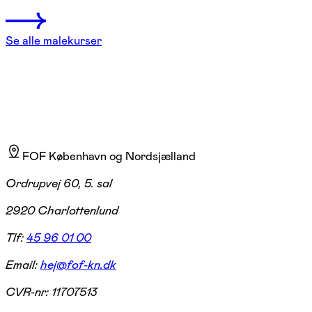
Se alle malekurser
FOF København og Nordsjælland
Ordrupvej 60, 5. sal
2920 Charlottenlund
Tlf:
45 96 01 00
Email:
hej@fof-kn.dk
CVR-nr:
11707513