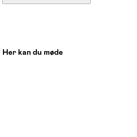
Her kan du møde
Tina Uhrskov
Læs mere
Jeg underviser i tegning og maleri med fokus på dit individuelle udtryk.
Med faglighed, nysgerrighed og nærvær underviser jeg på alle niveauer.