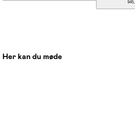
945,
Her kan du møde
Tina Uh
Læs mere
Jeg underviser i tegning og maleri med fokus på dit individuelle udtryk. M