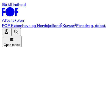
Gå til indhold
Aftenskolen
FOF København og Nordsjælland
Kurser
Foredrag, debat 
Open menu