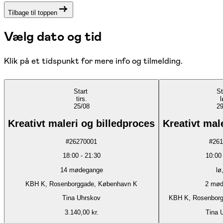
Tilbage til toppen
Vælg dato og tid
Klik på et tidspunkt for mere info og tilmelding.
Start
St
tirs.
l
25/08
29
Kreativt maleri og billedproces
Kreativt mal
#
26270001
#
261
18:00
-
21:30
10:00
14
mødegange
lø
KBH K, Rosenborggade, København K
2
mød
Tina Uhrskov
KBH K, Rosenborg
3.140,00 kr.
Tina 