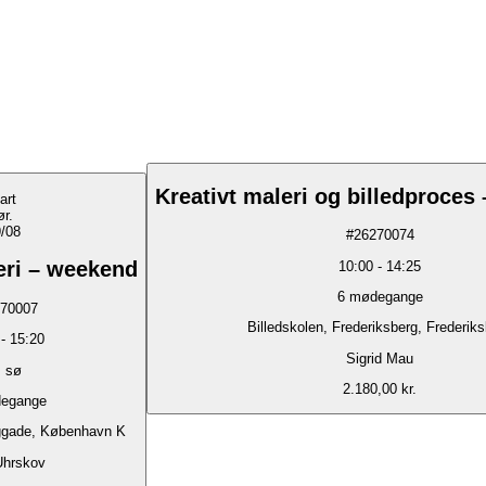
Kreativt maleri og billedproces 
art
ør.
/08
#
26270074
eri – weekend
10:00
-
14:25
6
mødegange
70007
Billedskolen, Frederiksberg, Frederik
-
15:20
Sigrid Mau
, sø
2.180,00 kr.
egange
gade, København K
Uhrskov