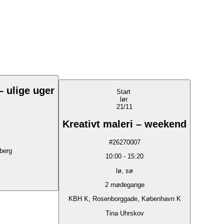
– ulige uger
Start
lør.
21/11
Kreativt maleri – weekend
#
26270007
sberg
10:00
-
15:20
lø, sø
2
mødegange
KBH K, Rosenborggade, København K
Tina Uhrskov