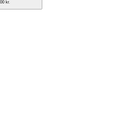
00 kr.
rskov
ed faglighed, nysgerrighed og nærvær underviser jeg på alle niveauer.