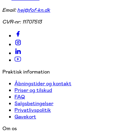
Email:
hej@fof-kn.dk
CVR-nr:
11707513
Praktisk information
Åbningstider og kontakt
Priser og tilskud
FAQ
Salgsbetingelser
Privatlivspolitik
Gavekort
Om os