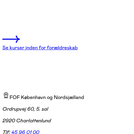
Førstehjælp til børnesygdomme –
baby og små børn
4 hold
Se kurser inden for forældreskab
FOF København og Nordsjælland
Ordrupvej 60, 5. sal
2920 Charlottenlund
Tlf:
45 96 01 00