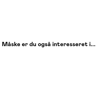
Læs mere
Måske er du også interesseret i...