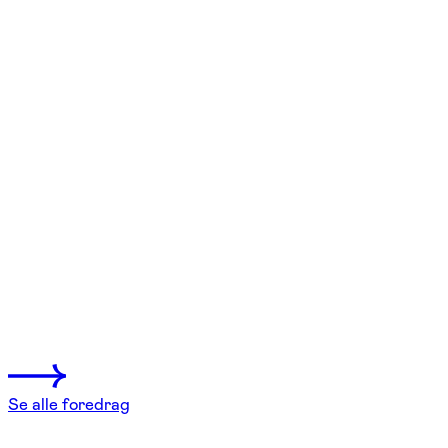
FOF København og Nordsjælland
Se hold
Spændende vandreture – 4 timer
fra København
2 hold
Se alle foredrag