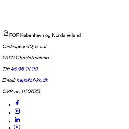
FOF København og Nordsjælland
Ordrupvej 60, 5. sal
2920 Charlottenlund
Tlf:
45 96 01 00
Email:
hej@fof-kn.dk
CVR-nr:
11707513