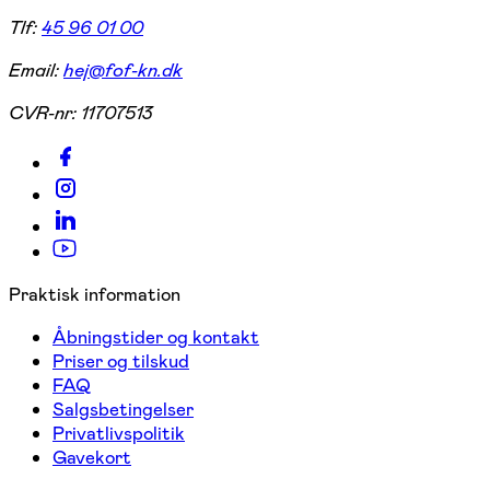
Tlf:
45 96 01 00
Email:
hej@fof-kn.dk
CVR-nr:
11707513
Praktisk information
Åbningstider og kontakt
Priser og tilskud
FAQ
Salgsbetingelser
Privatlivspolitik
Gavekort