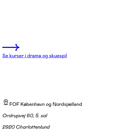
Skuespil – lær af de professionelle
København V
2 hold
Se kurser i drama og skuespil
FOF København og Nordsjælland
Ordrupvej 60, 5. sal
2920 Charlottenlund