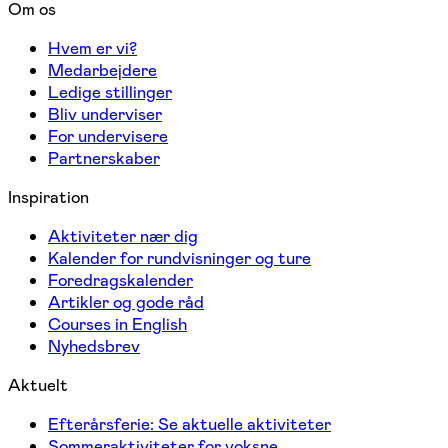
Om os
Hvem er vi?
Medarbejdere
Ledige stillinger
Bliv underviser
For undervisere
Partnerskaber
Inspiration
Aktiviteter nær dig
Kalender for rundvisninger og ture
Foredragskalender
Artikler og gode råd
Courses in English
Nyhedsbrev
Aktuelt
Efterårsferie: Se aktuelle aktiviteter
Sommeraktiviteter for voksne