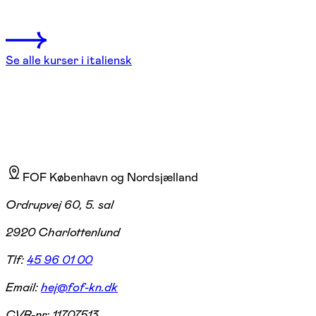
10 hold
Se alle kurser i italiensk
FOF København og Nordsjælland
Ordrupvej 60, 5. sal
2920 Charlottenlund
Tlf:
45 96 01 00
Email:
hej@fof-kn.dk
CVR-nr:
11707513