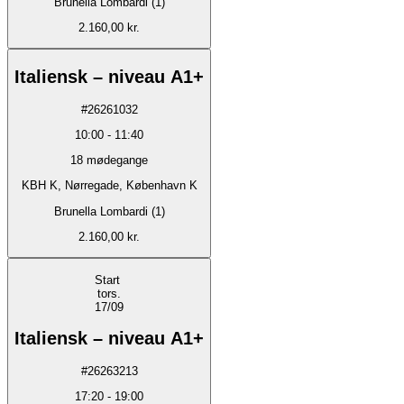
Brunella Lombardi (1)
2.160,00 kr.
Italiensk – niveau A1+
#
26261032
10:00
-
11:40
18
mødegange
KBH K, Nørregade, København K
Brunella Lombardi (1)
2.160,00 kr.
Start
tors.
17/09
Italiensk – niveau A1+
#
26263213
17:20
-
19:00