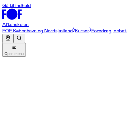
Gå til indhold
Aftenskolen
FOF København og Nordsjælland
Kurser
Foredrag, debat 
Open menu