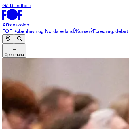
Gå til indhold
Aftenskolen
FOF København og Nordsjælland
Kurser
Foredrag, debat 
Open menu