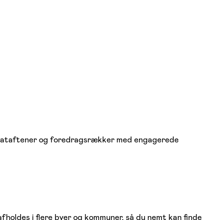
 debataftener og foredragsrækker med engagerede
holdes i flere byer og kommuner, så du nemt kan finde