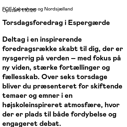
FOF København og Nordsjælland
Opstart 1.10.26
Torsdagsforedrag i Espergærde
Deltag i en inspirerende
foredragsrække skabt til dig, der er
nysgerrig på verden – med fokus på
ny viden, stærke fortællinger og
fællesskab. Over seks torsdage
bliver du præsenteret for skiftende
temaer og emner i en
højskoleinspireret atmosfære, hvor
der er plads til både fordybelse og
engageret debat.