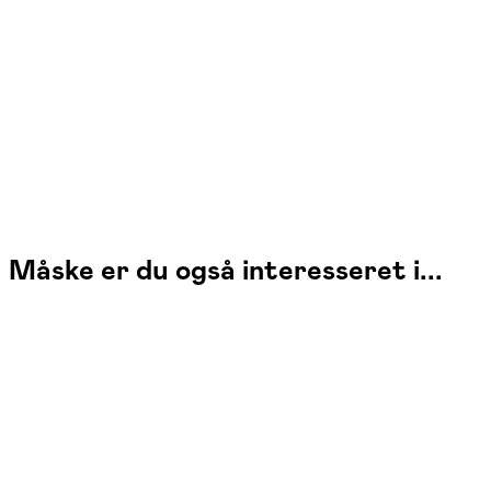
Læs mere
Jeg underviser i podcastproduktion og lydens fortællende muligheder
for både børn og voksne. Med fokus på nysgerrighed, kreativitet og
fælles refleksion skaber jeg et trygt rum, hvor du får mod på at
eksperimentere med lyd og fortælling.
Måske er du også interesseret i...