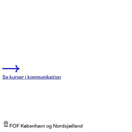
FOF København og Nordsjælland
Se hold
Skuespil – lær af de professionelle
København V
2 hold
Se kurser i kommunikation
FOF København og Nordsjælland