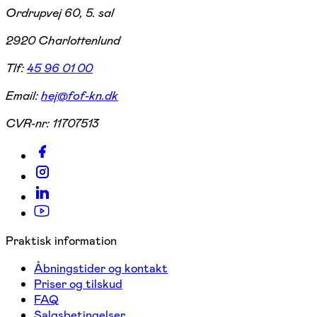
Ordrupvej 60, 5. sal
2920 Charlottenlund
Tlf:
45 96 01 00
Email:
hej@fof-kn.dk
CVR-nr:
11707513
Praktisk information
Åbningstider og kontakt
Priser og tilskud
FAQ
Salgsbetingelser