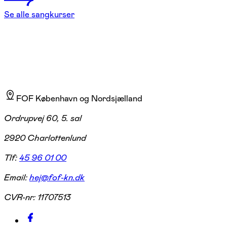
Se alle sangkurser
FOF København og Nordsjælland
Ordrupvej 60, 5. sal
2920 Charlottenlund
Tlf:
45 96 01 00
Email:
hej@fof-kn.dk
CVR-nr:
11707513