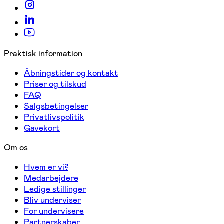
Praktisk information
Åbningstider og kontakt
Priser og tilskud
FAQ
Salgsbetingelser
Privatlivspolitik
Gavekort
Om os
Hvem er vi?
Medarbejdere
Ledige stillinger
Bliv underviser
For undervisere
Partnerskaber