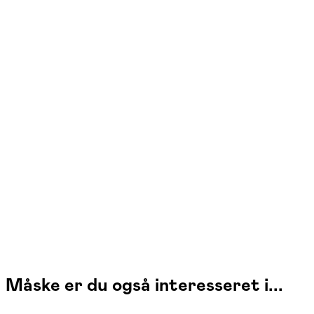
Mette Secher Helms
Læs mere
Jeg underviser i fløjte, sang og nodelære med fokus på teknik,
vejrtrækning og musikalsk udtryk. Siden 1990 har jeg arbejdet med
elever i alle aldre og niveauer. Jeg er diplomuddannet fløjtenist og
videreuddannet operasanger.
Måske er du også interesseret i...