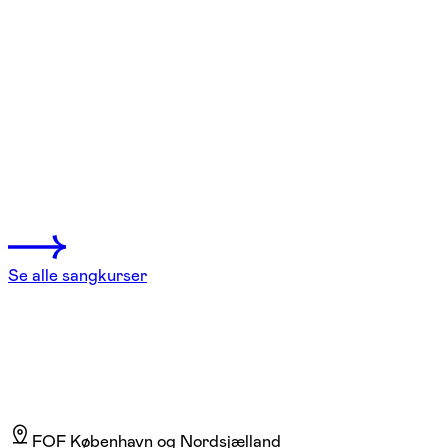
FOF København og Nordsjælland
Se hold
Stemme/taletræning
Frederiksberg
2 hold
Se alle sangkurser
FOF København og Nordsjælland