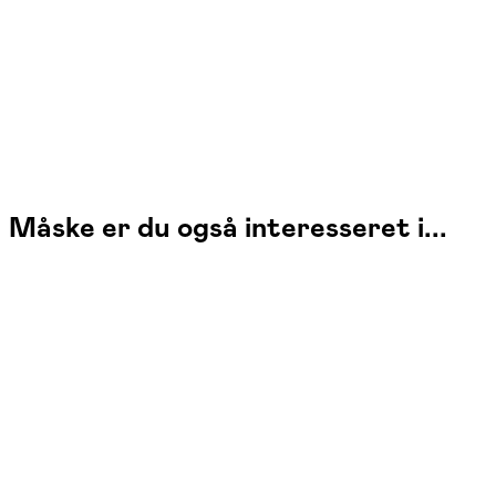
vejrtrækning og musikalsk udtryk. Siden 1990 har jeg arbejdet med
elever i alle aldre og niveauer. Jeg er diplomuddannet fløjtenist og
videreuddannet operasanger.
Måske er du også interesseret i...