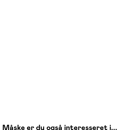
Thomas Thaarup
Læs mere
Jeg brænder for at formidle musik og lægger vægt på stærk faglig
formidling, empati og nærvær. Jeg møder dig dér, hvor du er, og skaber
et trygt læringsrum med plads til forskellige læringsstile, hvor du kan
udvikle dine musikalske færdigheder og dit personlige udtryk.
Måske er du også interesseret i...