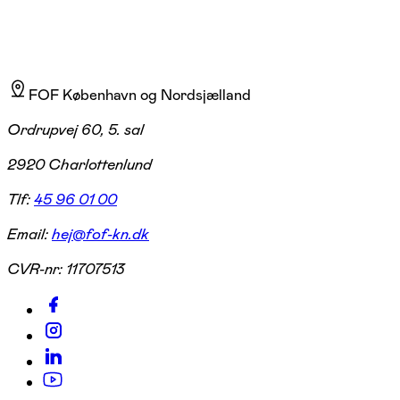
FOF København og Nordsjælland
Ordrupvej 60, 5. sal
2920 Charlottenlund
Tlf:
45 96 01 00
Email:
hej@fof-kn.dk
CVR-nr:
11707513