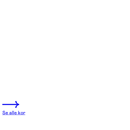
FOF København og Nordsjælland
Se hold
Nørrekor
København N
1 hold
Se alle kor