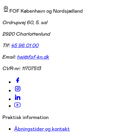
FOF København og Nordsjælland
Ordrupvej 60, 5. sal
2920 Charlottenlund
Tlf:
45 96 01 00
Email:
hej@fof-kn.dk
CVR-nr:
11707513
Praktisk information
Åbningstider og kontakt