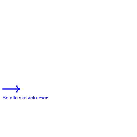
FOF København og Nordsjælland
Se hold
Skriveworkshop – fra plothul til
plotstyrke
København K
1 hold
Se alle skrivekurser