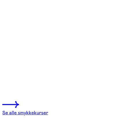
FOF København og Nordsjælland
Se hold
Stenslibning, ravslibning og
sølvarbejde
Nivå
1 hold
Se alle smykkekurser