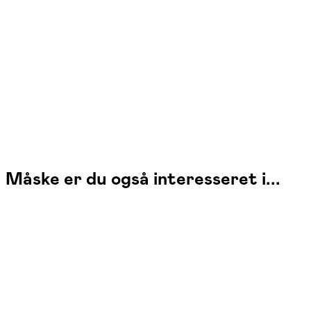
Linda Jakobsen
Læs mere
Jeg blev uddannet guldsmed i 2006 og har siden arbejdet på tre
forskellige værksteder. Siden 2017 har jeg haft eget værksted.
Måske er du også interesseret i...