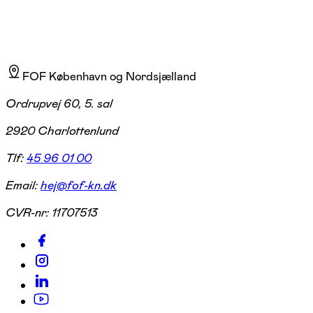
FOF København og Nordsjælland
Ordrupvej 60, 5. sal
2920 Charlottenlund
Tlf:
45 96 01 00
Email:
hej@fof-kn.dk
CVR-nr:
11707513